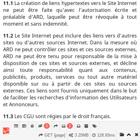
11.1
La création de liens hypertextes vers le Site Internet
ne peut être faite qu'avec l'autorisation écrite et
préalable d'ARD, laquelle peut être révoquée à tout
moment et sans indemnité.
11.2
Le Site Internet peut inclure des liens vers d'autres
sites ou d'autres sources Internet. Dans la mesure où
ARD ne peut contrôler ces sites et ces sources externes,
ARD ne peut être tenu pour responsable de la mise à
disposition de ces sites et sources externes, et décline
ainsi toute responsabilité quant aux contenus,
publicités, produits, services ou tout autre matériel
disponible sur ou à partir de ces sites ou sources
externes. Ces liens sont fournis uniquement dans le but
de faciliter les recherches d'information des Utilisateurs
et Annonceurs.
11.3
Les CGU sont régies par le droit français.
3
2
GET {page}
3.25MB
128.93ms
Carré Expert Auto
©
2015
- Tous droits réservés